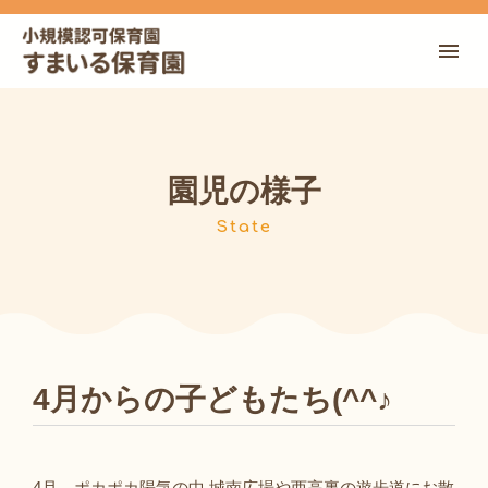
園児の様子
State
4月からの子どもたち(^^♪
4月、ポカポカ陽気の中 城南広場や西高裏の遊歩道にお散